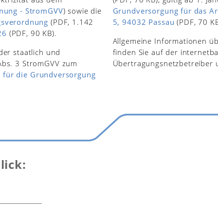
nung - StromGVV
) sowie die
Grundversorgung für das Ar
gsverordnung
(PDF, 1.142
5, 94032 Passau
(PDF, 70 KB
26
(PDF, 90 KB).
Allgemeine Informationen ü
der staatlich und
finden Sie auf der internetb
2 Abs. 3 StromGVV zum
Übertragungsnetzbetreiber 
e für die Grundversorgung
lick: