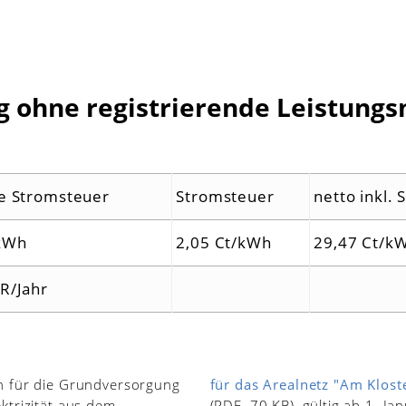
ohne registrierende Leistungsm
e Stromsteuer
Stromsteuer
netto inkl.
/kWh
2,05 Ct/kWh
29,47 Ct/k
R/Jahr
n für die Grundversorgung
für das Arealnetz "Am Klost
ktrizität aus dem
(PDF, 70 KB), gültig ab 1. J