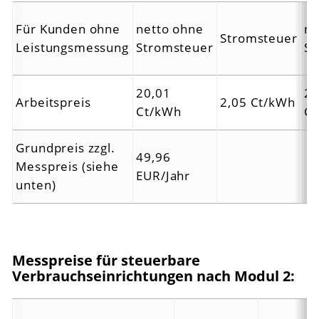
Für Kunden ohne
netto ohne
ne
Stromsteuer
Leistungsmessung
Stromsteuer
St
20,01
22
Arbeitspreis
2,05 Ct/kWh
Ct/kWh
C
Grundpreis zzgl.
49,96
Messpreis (siehe
EUR/Jahr
unten)
Messpreise für steuerbare
Verbrauchseinrichtungen nach Modul 2: