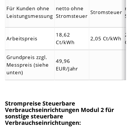
Für Kunden ohne
netto ohne
ne
Stromsteuer
Leistungsmessung
Stromsteuer
St
18,62
20
Arbeitspreis
2,05 Ct/kWh
Ct/kWh
C
Grundpreis zzgl.
49,96
Messpreis (siehe
EUR/Jahr
unten)
Strompreise Steuerbare
Verbrauchseinrichtungen Modul 2 für
sonstige steuerbare
Verbrauchseinrichtungen: