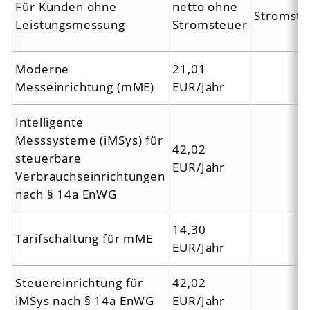
Für Kunden ohne
netto ohne
Stromste
Leistungsmessung
Stromsteuer
Moderne
21,01
Messeinrichtung (mME)
EUR/Jahr
Intelligente
Messsysteme (iMSys) für
42,02
steuerbare
EUR/Jahr
Verbrauchseinrichtungen
nach § 14a EnWG
14,30
Tarifschaltung für mME
EUR/Jahr
Steuereinrichtung für
42,02
iMSys nach § 14a EnWG
EUR/Jahr